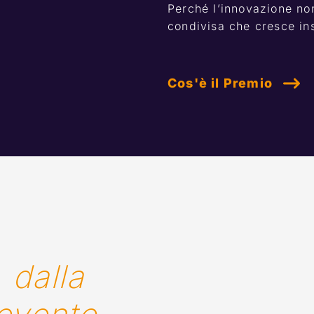
Perché l’innovazione non
condivisa che cresce ins
Cos'è il Premio
,
 dalla 