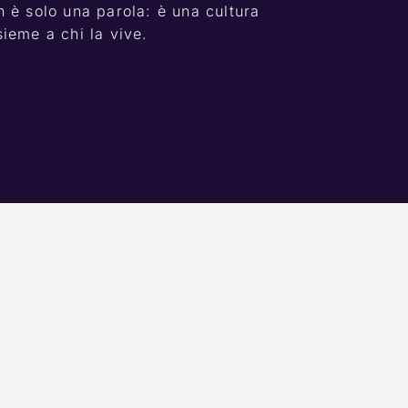
 è solo una parola: è una cultura 
ieme a chi la vive.