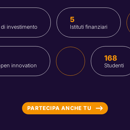
5
 di investimento
Istituti finanziari
168
'open innovation
Studenti
PARTECIPA ANCHE TU